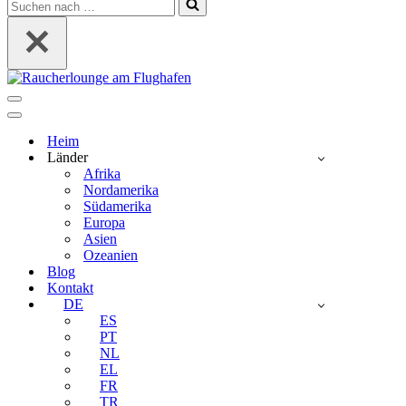
Suchen
nach …
Navigations-
Menü
Navigations-
Menü
Heim
Länder
Afrika
Nordamerika
Südamerika
Europa
Asien
Ozeanien
Blog
Kontakt
DE
ES
PT
NL
EL
FR
TR