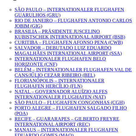
SÃO PAULO – INTERNATIONALER FLUGHAFEN
GUARULHOS (GRU)
RIO DE JANEIRO – FLUGHAFEN ANTONIO CARLOS
JOBIM (GIG)
BRASILIA – PRÄSIDENTE JUSCELINO
KUBISTSCHEK INTERNATIONAL AIRPORT (BSB)
CURITIBA – FLUGHAFEN AFONSO PENA (CWB)
SALVADOR – DEBUTADO LUIZ EDUARDO
MAGALHÃES INTERNATIONAL AIRPORT (SSA)
INTERNATIONALER FLUGHAFEN BELO
HORIZONTE (CNF)
BELÉM – INTERNATIONALER FLUGHAFEN VAL DE
CANS/JÚLIO CEZAR RIBEIRO (BEL)
FLORIANÓPOLIS – INTERNATIONALER
FLUGHAFEN HERCÍLIO (FLN)
NATAL – GOVERNADOR ALUÍZIO ALFES
INTERNATIONALER FLUGHAFEN (NAT)
SÃO PAULO – FLUGHAFEN CONGONHAS (CGH)
PORTO ALEGRE – FLUGHAFEN SALGADO FILHO
(POA)
RECIFE – GUARARAPES – GILBERTO FREYRE
INTERNATIONAL AIRPORT (REC)
MANAUS – INTERNATIONALER FLUGHAFEN
EDUARDO GOMES (MAO)