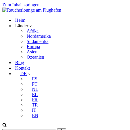
Zum Inhalt springen
Heim
Länder
Afrika
Nordamerika
Südamerika
Europa
Asien
Ozeanien
Blog
Kontakt
DE
ES
PT
NL
EL
FR
TR
IT
EN