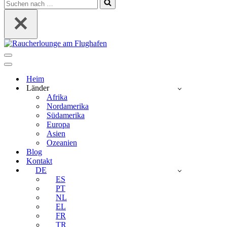
Suchen
nach …
Navigations-
Menü
Navigations-
Menü
Heim
Länder
Afrika
Nordamerika
Südamerika
Europa
Asien
Ozeanien
Blog
Kontakt
DE
ES
PT
NL
EL
FR
TR