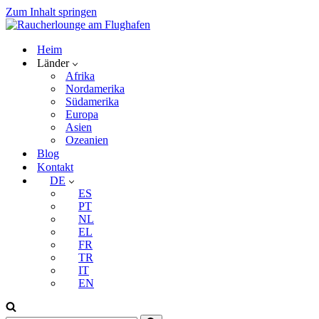
Zum Inhalt springen
Heim
Länder
Afrika
Nordamerika
Südamerika
Europa
Asien
Ozeanien
Blog
Kontakt
DE
ES
PT
NL
EL
FR
TR
IT
EN