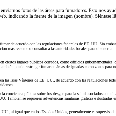
 enviarnos fotos de las áreas para fumadores. Esto nos ayud
eb, indicando la fuente de la imagen (nombre). Siéntase lib
umar de acuerdo con las regulaciones federales de EE. UU. Sin embarg
ción más reciente o consultar a las autoridades locales para obtener la i
n ciertos lugares públicos cerrados, como edificios gubernamentales, ce
 también puede restringir fumar en áreas designadas como zonas para no
en las Islas Vírgenes de EE. UU., de acuerdo con las regulaciones fed
nidenses.
a conciencia pública sobre los riesgos para la salud asociados con el 
 UU. También se requieren advertencias sanitarias gráficas e ilustradas
. UU., al igual que en los Estados Unidos, generalmente es supervisada p