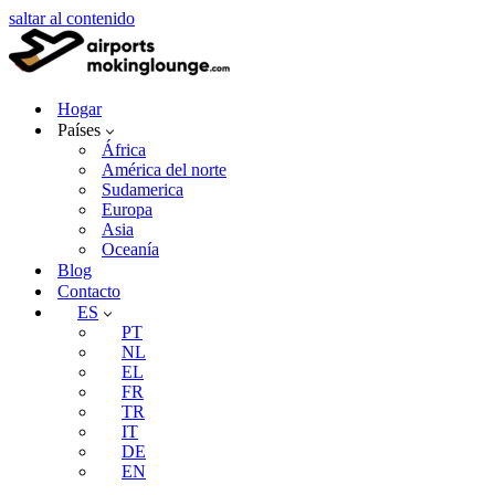
saltar al contenido
Hogar
Países
África
América del norte
Sudamerica
Europa
Asia
Oceanía
Blog
Contacto
ES
PT
NL
EL
FR
TR
IT
DE
EN