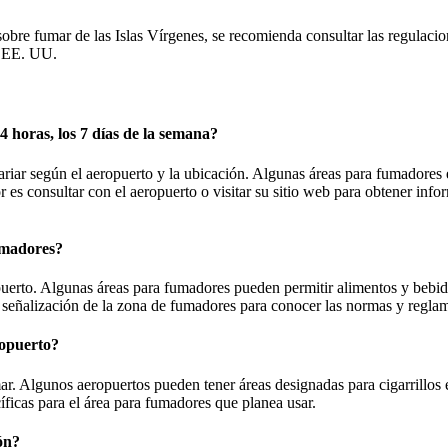
 sobre fumar de las Islas Vírgenes, se recomienda consultar las regulac
e EE. UU.
4 horas, los 7 días de la semana?
riar según el aeropuerto y la ubicación. Algunas áreas para fumadores es
or es consultar con el aeropuerto o visitar su sitio web para obtener inf
fumadores?
erto. Algunas áreas para fumadores pueden permitir alimentos y bebidas
a señalización de la zona de fumadores para conocer las normas y reglam
ropuerto?
r. Algunos aeropuertos pueden tener áreas designadas para cigarrillos e
íficas para el área para fumadores que planea usar.
ón?