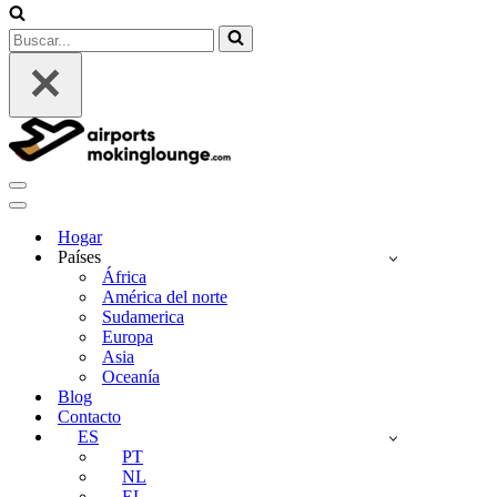
Buscar...
Menú
de
Menú
Navegación
de
Hogar
Navegación
Países
África
América del norte
Sudamerica
Europa
Asia
Oceanía
Blog
Contacto
ES
PT
NL
EL