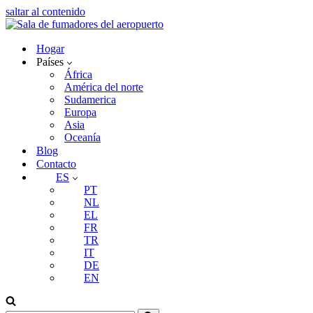
saltar al contenido
Hogar
Países
África
América del norte
Sudamerica
Europa
Asia
Oceanía
Blog
Contacto
ES
PT
NL
EL
FR
TR
IT
DE
EN