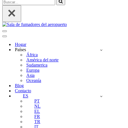
Buscar...
Menú
de
Menú
Navegación
de
Hogar
Navegación
Países
África
América del norte
Sudamerica
Europa
Asia
Oceanía
Blog
Contacto
ES
PT
NL
EL
FR
TR
IT