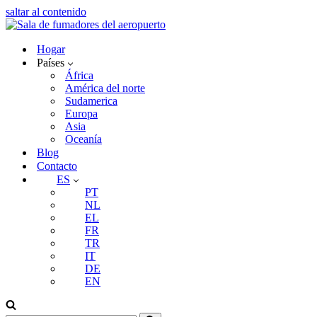
saltar al contenido
Hogar
Países
África
América del norte
Sudamerica
Europa
Asia
Oceanía
Blog
Contacto
ES
PT
NL
EL
FR
TR
IT
DE
EN