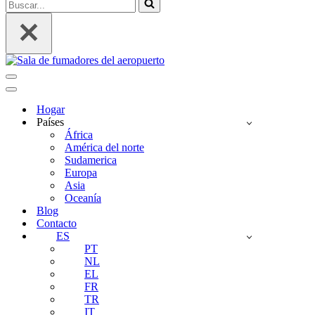
Buscar...
Menú
de
Menú
Navegación
de
Hogar
Navegación
Países
África
América del norte
Sudamerica
Europa
Asia
Oceanía
Blog
Contacto
ES
PT
NL
EL
FR
TR
IT