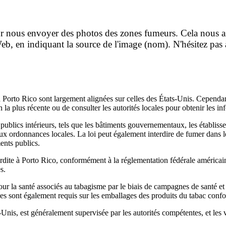
our nous envoyer des photos des zones fumeurs. Cela nous a
b, en indiquant la source de l'image (nom). N'hésitez pas à
 à Porto Rico sont largement alignées sur celles des États-Unis. Cependan
on la plus récente ou de consulter les autorités locales pour obtenir les in
 publics intérieurs, tels que les bâtiments gouvernementaux, les établiss
aux ordonnances locales. La loi peut également interdire de fumer dans
ents publics.
dite à Porto Rico, conformément à la réglementation fédérale américaine. 
s.
pour la santé associés au tabagisme par le biais de campagnes de santé e
ques sont également requis sur les emballages des produits du tabac con
Unis, est généralement supervisée par les autorités compétentes, et les 