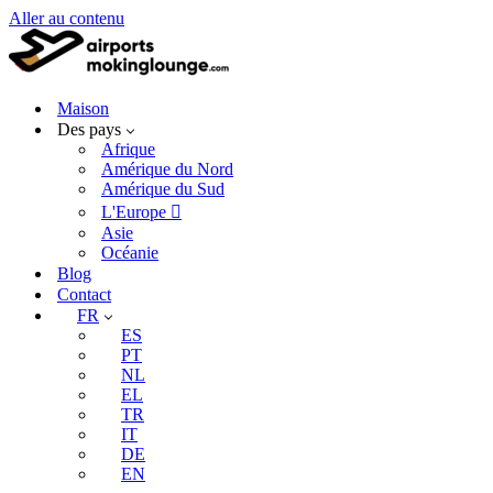
Aller au contenu
Maison
Des pays
Afrique
Amérique du Nord
Amérique du Sud
L'Europe 
Asie
Océanie
Blog
Contact
FR
ES
PT
NL
EL
TR
IT
DE
EN