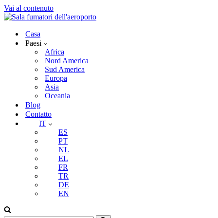
Vai al contenuto
Casa
Paesi
Africa
Nord America
Sud America
Europa
Asia
Oceania
Blog
Contatto
IT
ES
PT
NL
EL
FR
TR
DE
EN