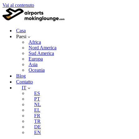
Vai al contenuto
Casa
Paesi
Africa
Nord America
Sud America
Europa
Asia
Oceania
Blog
Contatto
IT
ES
PT
NL
EL
FR
TR
DE
EN