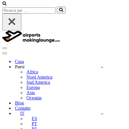
Ricerca
per
...
Menu
di
Menu
navigazione
di
Casa
navigazione
Paesi
Africa
Nord America
Sud America
Europa
Asia
Oceania
Blog
Contatto
IT
ES
PT
NL