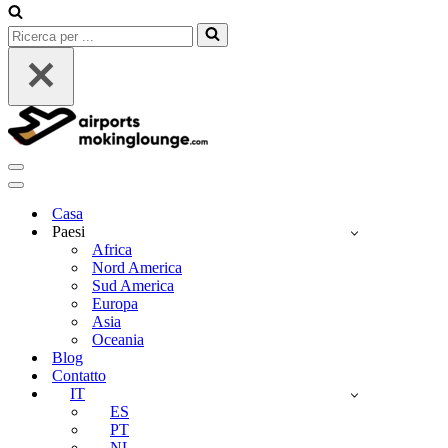
Ricerca
per
...
Menu
di
Menu
navigazione
di
Casa
navigazione
Paesi
Africa
Nord America
Sud America
Europa
Asia
Oceania
Blog
Contatto
IT
ES
PT
NL