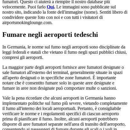
fumatori. Questo ci aiuterà a riempire il nostro database più
velocemente. Puoi farlo
Qui
.
Le immagini sono pubblicate sul
nostro sito, indicando la fonte dell'immagine (nome). Sentiti libero di
condividere queste foto con noi e con tutti i visitatori di
airportsmokinglounge.com.
Fumare negli aeroporti tedeschi
In Germania, le norme sul fumo negli aeroporti sono disciplinate da
leggi federali e statali che vietano il fumo negli spazi pubblici chiusi,
compresi gli aeroporti.
La maggior parte degli aeroporti fornisce aree fumatori designate o
sale fumatori all'esterno dei terminal, generalmente situate in spazi
all'aperto designati o in specifiche zone fumatori. È importante
notare che è consentito fumare solo in queste aree designate e
fumare in aree non designate può comportare multe o sanzioni.
Vale la pena ricordare che alcuni aeroporti in Germania hanno
implementato politiche sul fumo più severe, vietando completamente
il fumo all'interno dei locali aeroportuali. Pertanto, è consigliabile
verificare le norme e i regolamenti specifici di ciascun aeroporto
prima di pianificare il fumo. Inoltre, alcuni aeroporti potrebbero
disporre di aree fumatori separate nell'area di transito dell'aeroporto,
consentendo ai passeggeri di fumare durante gli scali o i voli in