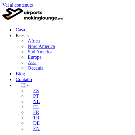
Vai al contenuto
Casa
Paesi
Africa
Nord America
Sud America
Europa
Asia
Oceania
Blog
Contatto
IT
ES
PT
NL
EL
FR
TR
DE
EN