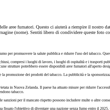
delle aree fumatori. Questo ci aiuterà a riempire il nostro 
mmagine (nome). Sentiti libero di condividere queste foto co
mo per promuovere la salute pubblica e ridurre l'uso del tabacco. Ques
si, compresi i luoghi di lavoro, i luoghi di ospitalità e i trasporti pubbl
alcune strutture potrebbero essere disponibili aree fumatori all'aperto desi
a promozione dei prodotti del tabacco. La pubblicità e la sponsorizzazi
tata in Nuova Zelanda. Il paese ha attuato misure per ridurre l'accessibil
vendono tabacco.
 le sanzioni per il mancato rispetto possono includere multe o altre cons
a fissato l'obiettivo di diventare una nazione senza fumo entro il 2025.