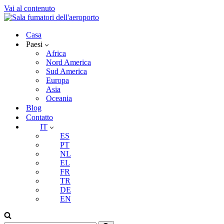
Vai al contenuto
Casa
Paesi
Africa
Nord America
Sud America
Europa
Asia
Oceania
Blog
Contatto
IT
ES
PT
NL
EL
FR
TR
DE
EN