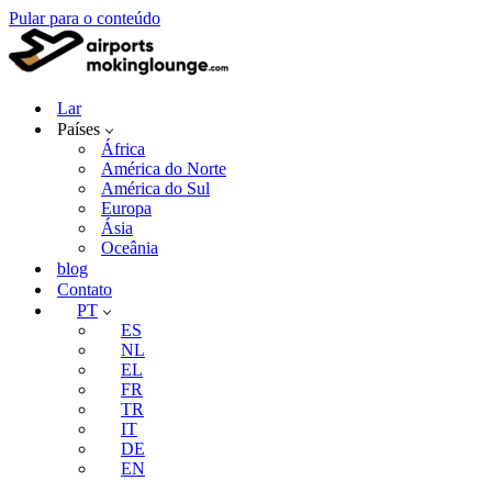
Pular para o conteúdo
Lar
Países
África
América do Norte
América do Sul
Europa
Ásia
Oceânia
blog
Contato
PT
ES
NL
EL
FR
TR
IT
DE
EN