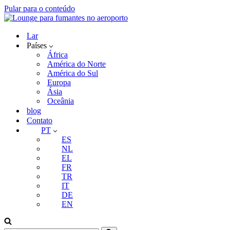
Pular para o conteúdo
Lar
Países
África
América do Norte
América do Sul
Europa
Ásia
Oceânia
blog
Contato
PT
ES
NL
EL
FR
TR
IT
DE
EN