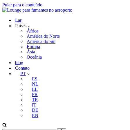
Pular para o conteúdo
Lar
Países
África
América do Norte
América do Sul
Europa
Ásia
Oceânia
blog
Contato
PT
ES
NL
EL
FR
TR
IT
DE
EN