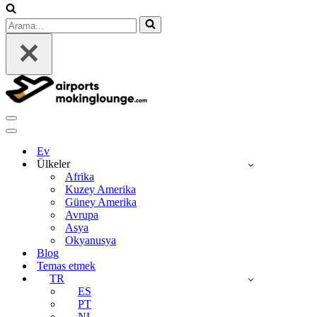
Arama...
Dolaşım
menüsü
Dolaşım
menüsü
Ev
Ülkeler
Afrika
Kuzey Amerika
Güney Amerika
Avrupa
Asya
Okyanusya
Blog
Temas etmek
TR
ES
PT
NL