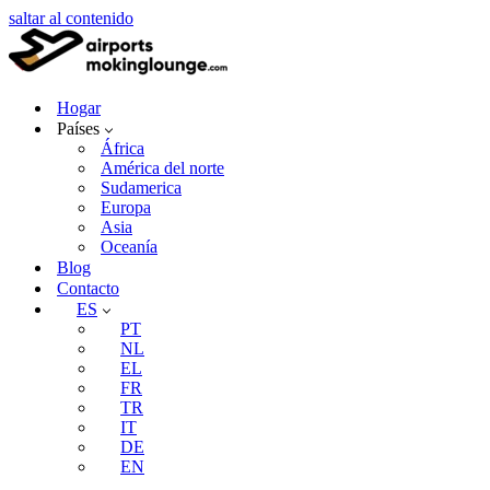
saltar al contenido
Hogar
Países
África
América del norte
Sudamerica
Europa
Asia
Oceanía
Blog
Contacto
ES
PT
NL
EL
FR
TR
IT
DE
EN