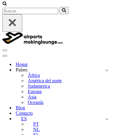
Buscar...
Menú
de
Menú
Navegación
de
Hogar
Navegación
Países
África
América del norte
Sudamerica
Europa
Asia
Oceanía
Blog
Contacto
ES
PT
NL
EL