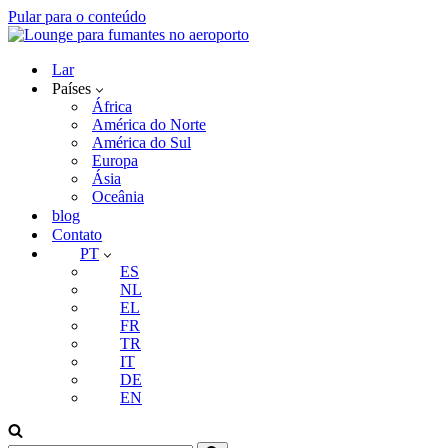
Pular para o conteúdo
Lar
Países
África
América do Norte
América do Sul
Europa
Ásia
Oceânia
blog
Contato
PT
ES
NL
EL
FR
TR
IT
DE
EN