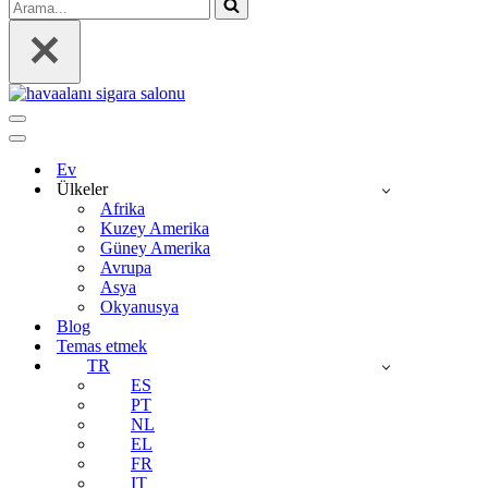
Arama...
Dolaşım
menüsü
Dolaşım
menüsü
Ev
Ülkeler
Afrika
Kuzey Amerika
Güney Amerika
Avrupa
Asya
Okyanusya
Blog
Temas etmek
TR
ES
PT
NL
EL
FR
IT