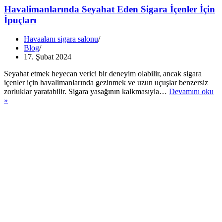
Havalimanlarında Seyahat Eden Sigara İçenler İçin
İpuçları
Havaalanı sigara salonu
Blog
17. Şubat 2024
Seyahat etmek heyecan verici bir deneyim olabilir, ancak sigara
içenler için havalimanlarında gezinmek ve uzun uçuşlar benzersiz
zorluklar yaratabilir. Sigara yasağının kalkmasıyla…
Devamını oku
Havalimanlarında
»
Seyahat
Eden
Sigara
İçenler
İçin
İpuçları