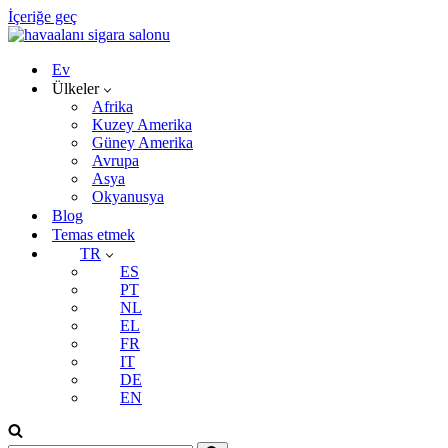
İçeriğe geç
Ev
Ülkeler
Afrika
Kuzey Amerika
Güney Amerika
Avrupa
Asya
Okyanusya
Blog
Temas etmek
TR
ES
PT
NL
EL
FR
IT
DE
EN