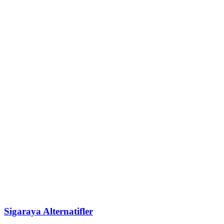
Tarihsel
Bir
Bakış
Sigaraya Alternatifler