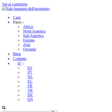
Vai al contenuto
Casa
Paesi
Africa
Nord America
Sud America
Europa
Asia
Oceania
Blog
Contatto
IT
ES
PT
NL
EL
FR
TR
DE
EN