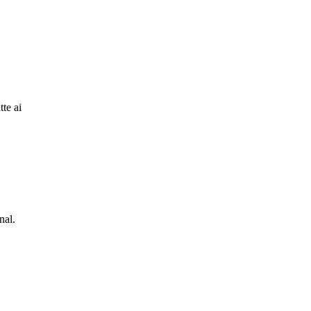
te ai
nal.