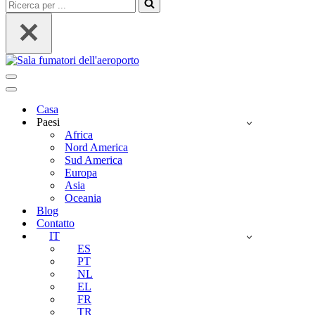
Ricerca
per
...
Menu
di
Menu
navigazione
di
Casa
navigazione
Paesi
Africa
Nord America
Sud America
Europa
Asia
Oceania
Blog
Contatto
IT
ES
PT
NL
EL
FR
TR