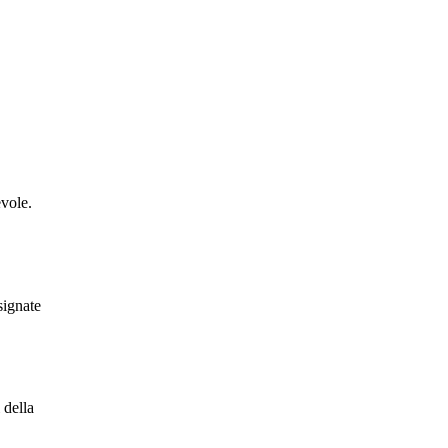
evole.
signate
 della