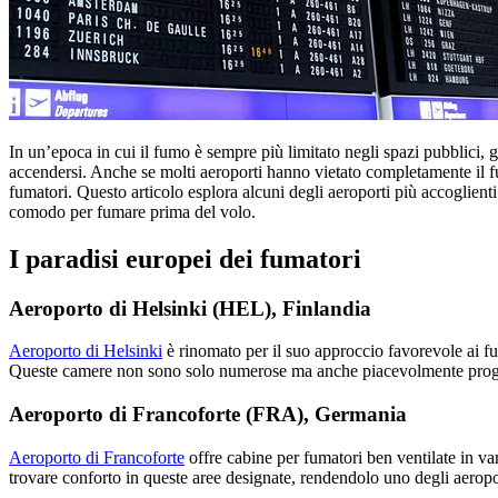
In un’epoca in cui il fumo è sempre più limitato negli spazi pubblici, g
accendersi. Anche se molti aeroporti hanno vietato completamente il fu
fumatori. Questo articolo esplora alcuni degli aeroporti più accoglient
comodo per fumare prima del volo.
I paradisi europei dei fumatori
Aeroporto di Helsinki (HEL), Finlandia
Aeroporto di Helsinki
è rinomato per il suo approccio favorevole ai fum
Queste camere non sono solo numerose ma anche piacevolmente progett
Aeroporto di Francoforte (FRA), Germania
Aeroporto di Francoforte
offre cabine per fumatori ben ventilate in var
trovare conforto in queste aree designate, rendendolo uno degli aeropo